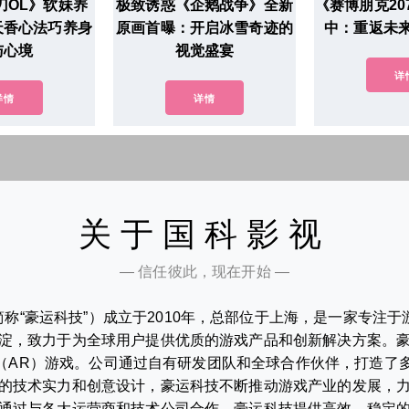
刀OL》软妹养
极致诱惑《企鹅战争》全新
《赛博朋克20
天香心法巧养身
原画首曝：开启冰雪奇迹的
中：重返未
与心境
视觉盛宴
详
详情
详情
关于国科影视
— 信任彼此，现在开始 —
称“豪运科技”）成立于2010年，总部位于上海，是一家专注
淀，致力于为全球用户提供优质的游戏产品和创新解决方案。
实（AR）游戏。公司通过自有研发团队和全球合作伙伴，打造了
的技术实力和创意设计，豪运科技不断推动游戏产业的发展，
通过与各大运营商和技术公司合作，豪运科技提供高效、稳定